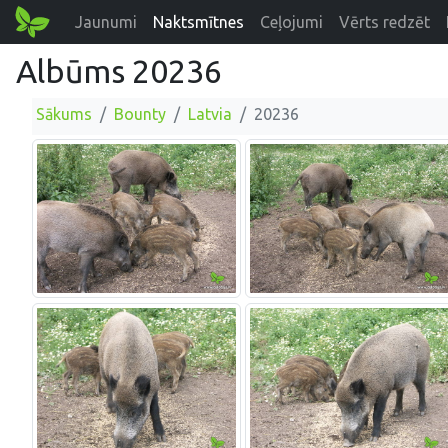
Jaunumi
Naktsmītnes
Ceļojumi
Vērts redzēt
Albūms 20236
Sākums
Bounty
Latvia
20236