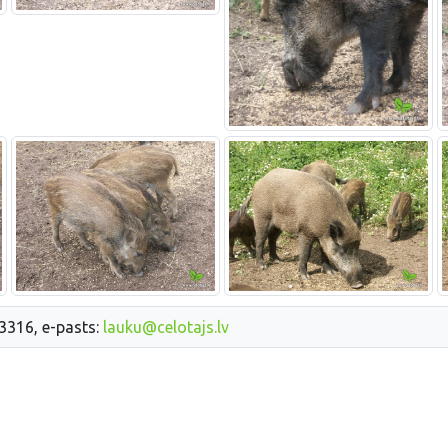
33316, e-pasts:
lauku@celotajs.lv