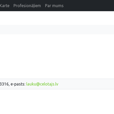
Karte
Profesionāļiem
Par mums
33316, e-pasts:
lauku@celotajs.lv