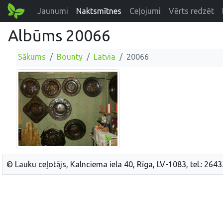
Jaunumi
Naktsmītnes
Ceļojumi
Vērts redzēt
Albūms 20066
Sākums
Bounty
Latvia
20066
© Lauku ceļotājs, Kalnciema iela 40, Rīga, LV-1083, tel.: 264