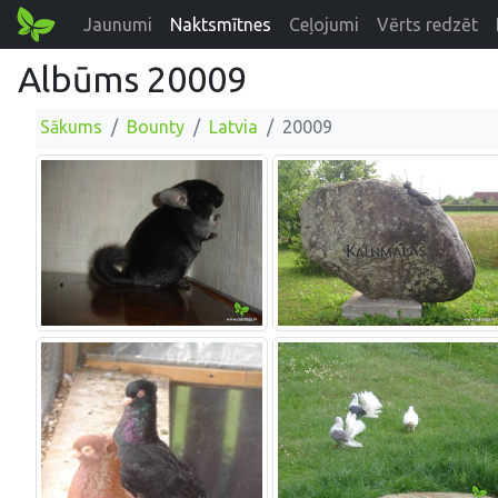
Jaunumi
Naktsmītnes
Ceļojumi
Vērts redzēt
Albūms 20009
Sākums
Bounty
Latvia
20009