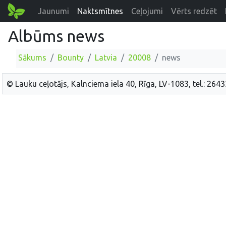
Jaunumi
Naktsmītnes
Ceļojumi
Vērts redzēt
Albūms news
Sākums
Bounty
Latvia
20008
news
© Lauku ceļotājs, Kalnciema iela 40, Rīga, LV-1083, tel.: 264