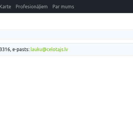
Karte
Profesionāļiem
Par mums
33316, e-pasts:
lauku@celotajs.lv