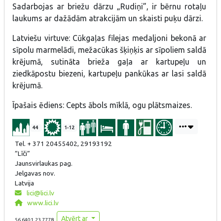
Sadarbojas ar briežu dārzu „Rudiņi”, ir bērnu rotaļu
laukums ar dažādām atrakcijām un skaisti puķu dārzi.
Latviešu virtuve: Cūkgaļas filejas medaljoni bekonā ar
sīpolu marmelādi, mežacūkas šķiņķis ar sīpoliem saldā
krējumā, sutināta brieža gaļa ar kartupeļu un
ziedkāpostu biezeni, kartupeļu pankūkas ar lasi saldā
krējumā.
Īpašais ēdiens: Cepts ābols mīklā, ogu plātsmaizes.
44
1-12
Tel. + 371 20455402, 29193192
“Līči”
Jaunsvirlaukas pag.
Jelgavas nov.
Latvija
lici@lici.lv
www.lici.lv
Atvērt ar
56.6401,23.7778