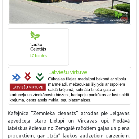
LC biedrs
Latviešu virtuve
Cūkgaļas filejas medaljoni bekonā ar sīpolu
marmelādi, mežacūkas šķiņķis ar sīpoliem
saldā krējumā, sutināta brieža gaļa ar
kartupeļu un ziedkāpostu biezeni, kartupeļu pankūkas ar lasi saldā
krējumā, c
epts ābols mīklā, ogu plātsmaizes.
Kafejnīca "Zemnieka cienasts" atrodas pie Jelgavas
apvedceļa starp Lielupi un Vircavas upi. Piedāvā
latviskus ēdienus no Zemgalē ražotiem gaļas un piena
produktiem, gan „Līču” laukos audzētiem dārzeņiem.