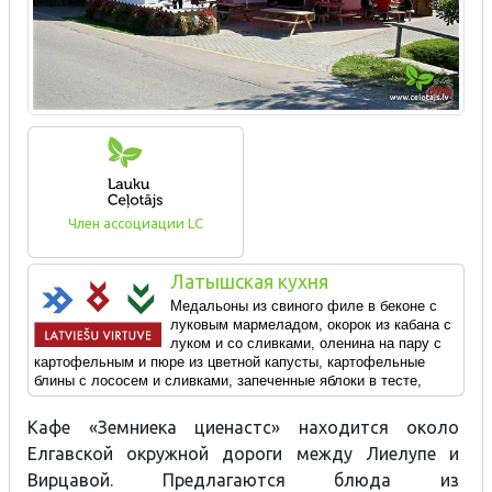
Член ассоциации LC
Латышская кухня
Медальоны из свиного филе в беконе с
луковым мармеладом, окорок из кабана с
луком и со сливками, оленина на пару с
картофельным и пюре из цветной капусты, картофельные
блины с лососем и сливками, з
апеченные яблоки в тесте,
ягодный открытый пирог.
Кафе «Земниека циенастс» находится около
Елгавской окружной дороги между Лиелупе и
Вирцавой. Предлагаются блюда из