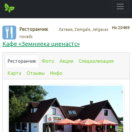
Нo
20469
Ресторанчик
Латвия, Zemgale, Jelgavas
novads
Кафе «Земниека циенастс»
Ресторанчик
Фото
Акции
Специализация
Карта
Отзывы
Инфо