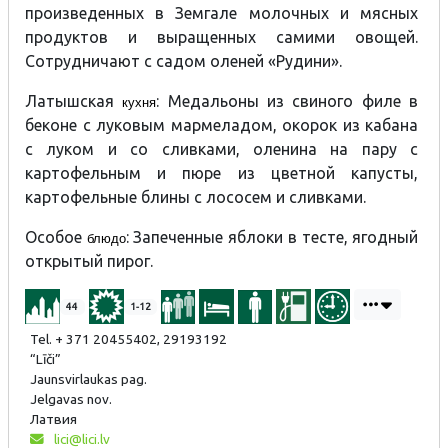
произведенных в Земгале молочных и мясных
продуктов и выращенных самими овощей.
Сотрудничают с садом оленей «Рудини».
Латышская
: Медальоны из свиного филе в
кухня
беконе с луковым мармеладом, окорок из кабана
с луком и со сливками, оленина на пару с
картофельным и пюре из цветной капусты,
картофельные блины с лососем и сливками.
Особое
: Запеченные яблоки в тесте, ягодный
блюдо
открытый пирог.
44
1-12
Tel. + 371 20455402, 29193192
“Līči”
Jaunsvirlaukas pag.
Jelgavas nov.
Латвия
lici@lici.lv