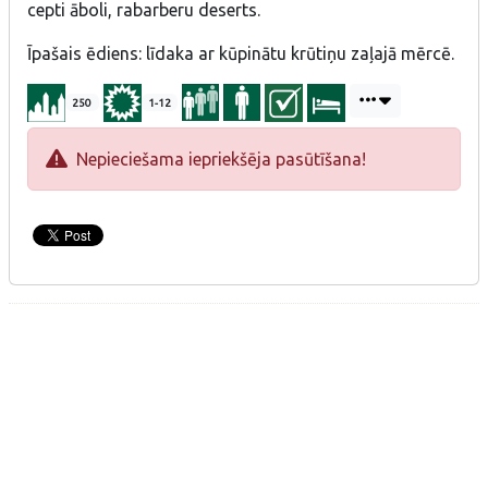
cepti āboli, rabarberu deserts.
Īpašais ēdiens: līdaka ar kūpinātu krūtiņu zaļajā mērcē.
250
1-12
Nepieciešama iepriekšēja pasūtīšana!