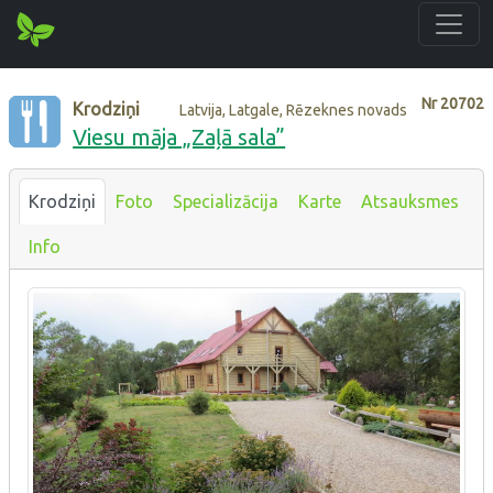
Nr
20702
Krodziņi
Latvija, Latgale, Rēzeknes novads
Viesu māja „Zaļā sala”
Krodziņi
Foto
Specializācija
Karte
Atsauksmes
Info