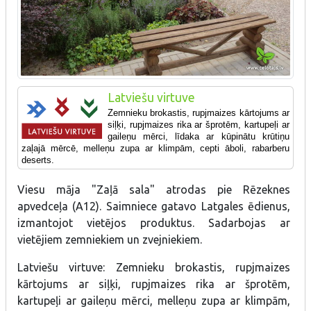
Latviešu virtuve
Zemnieku brokastis, rupjmaizes kārtojums ar
siļķi, rupjmaizes rika ar šprotēm, kartupeļi ar
gaileņu mērci, līdaka ar kūpinātu krūtiņu
zaļajā mērcē, melleņu zupa ar klimpām, cepti āboli, rabarberu
deserts.
Viesu māja "Zaļā sala" atrodas pie Rēzeknes
apvedceļa (A12). Saimniece gatavo Latgales ēdienus,
izmantojot vietējos produktus. Sadarbojas ar
vietējiem zemniekiem un zvejniekiem.
Latviešu virtuve: Zemnieku brokastis, rupjmaizes
kārtojums ar siļķi, rupjmaizes rika ar šprotēm,
kartupeļi ar gaileņu mērci, melleņu zupa ar klimpām,