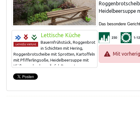
Roggenbrotschei
Heidelbeersuppe m
Das besondere Gerich
Lettische Küche
250
1-12
Bauernfrühstück, Roggenbrot
in Schichten mit Hering,
Mit vorheri
Roggenbrotscheibe mit Sprotten, Kartoffeln
mit Pfifferlingsoße, Heidelbeersuppe mit
Klößen, gebackene Äpfel, Dessert aus
Rhabarbern, Hecht mit geräucherter Brust in
grüner Soße.