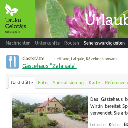
Nachrichten
Unterkünfte
Routen
Sehenswürdigkeiten
Gaststätte
Lettland, Latgale, Rēzeknes novads
Gästehaus "Zala sala"
Gaststätte
Foto
Spezialisierung
Karte
Referenzen
Das Gästehaus be
Wirtin bereitet S
verwendet. Sie ar
: B
Lettische Küche