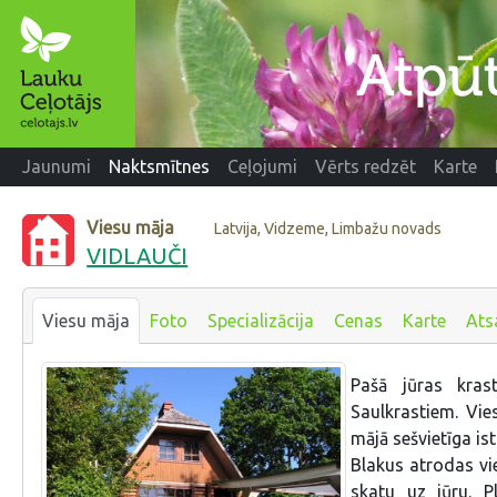
Jaunumi
Naktsmītnes
Ceļojumi
Vērts redzēt
Karte
Viesu māja
Latvija, Vidzeme, Limbažu novads
VIDLAUČI
Viesu māja
Foto
Specializācija
Cenas
Karte
Ats
Pašā jūras kras
Saulkrastiem. Vie
mājā sešvietīga ist
Blakus atrodas vie
skatu uz jūru. P