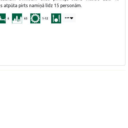
s atpūta pirts namiņā līdz 15 personām.
6
65
1-12