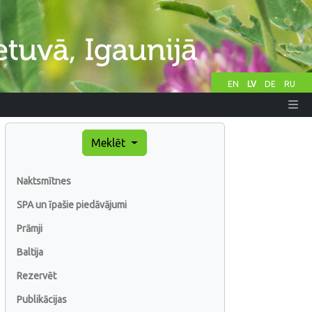
EN
LV
DE
RU
Meklēt
Naktsmītnes
SPA un īpašie piedāvājumi
Prāmji
Baltija
Rezervēt
Publikācijas