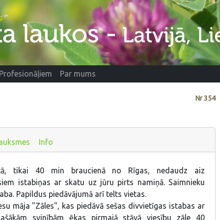
Profesionāļiem
Par mums
Nr
354
auksmes
Info
tā, tikai 40 min braucienā no Rīgas, nedaudz aiz
siem istabiņas ar skatu uz jūru pirts namiņā. Saimnieku
aba. Papildus piedāvājumā arī telts vietas.
su māja "Zāles", kas piedāvā sešas divvietīgas istabas ar
lašākām svinībām ēkas pirmajā stāvā viesību zāle 40