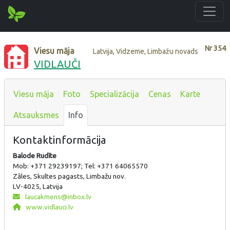
Nr
354
Viesu māja
Latvija, Vidzeme, Limbažu novads
VIDLAUČI
Viesu māja
Foto
Specializācija
Cenas
Karte
Atsauksmes
Info
Kontaktinformācija
Balode Rudīte
Mob: +371 29239197; Tel: +371 64065570
Zāles, Skultes pagasts, Limbažu nov.
LV-4025, Latvija
laucakmens@inbox.lv
www.vidlauci.lv