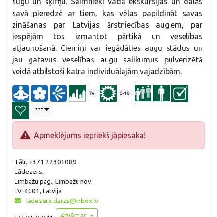
sugu un šķirņu. Saimnieki vada ekskursijas un dalās
savā pieredzē ar tiem, kas vēlas papildināt savas
zināšanas par Latvijas ārstniecības augiem, par
iespējām tos izmantot pārtikā un veselības
atjaunošanā. Ciemiņi var iegādāties augu stādus un
jau gatavus veselības augu salikumus pulverizētā
veidā atbilstoši katra individuālajām vajadzībām.
76
5-10
Apmeklējums iepriekš jāpiesaka!
Tālr. +371 22301089
Lādezers,
Limbažu pag., Limbažu nov.
LV-4001, Latvija
ladezera.darzs@inbox.lv
Atvērt ar