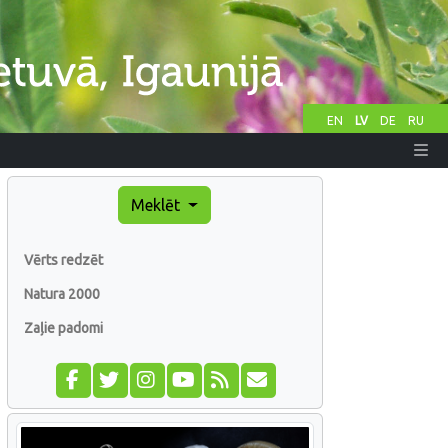
EN
LV
DE
RU
Meklēt
Vērts redzēt
Natura 2000
Zaļie padomi