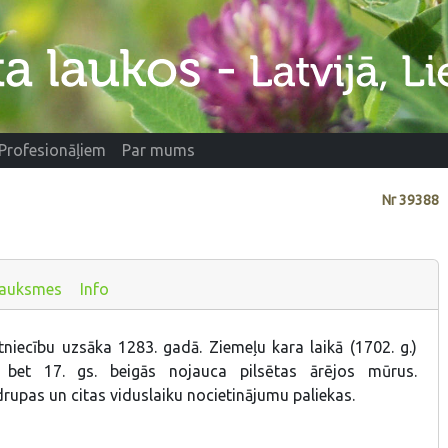
Profesionāļiem
Par mums
Nr
39388
auksmes
Info
tniecību uzsāka 1283. gadā. Ziemeļu kara laikā (1702. g.)
, bet 17. gs. beigās nojauca pilsētas ārējos mūrus.
drupas un citas viduslaiku nocietinājumu paliekas.