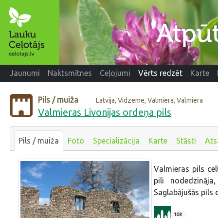
Jaunumi
Naktsmītnes
Ceļojumi
Vērts redzēt
Karte
Pils / muiža
Latvija, Vidzeme, Valmiera, Valmiera
Valmieras Livonijas ordeņa pils
Pils / muiža
Foto
Specializācija
Karte
Stāsti
Ats
Valmieras pils cel
pili nodedzināja
Saglabājušās pils 
108