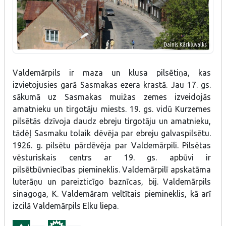
Valdemārpils ir maza un klusa pilsētiņa, kas
izvietojusies garā Sasmakas ezera krastā. Jau 17. gs.
sākumā uz Sasmakas muižas zemes izveidojās
amatnieku un tirgotāju miests. 19. gs. vidū Kurzemes
pilsētās dzīvoja daudz ebreju tirgotāju un amatnieku,
tādēļ Sasmaku tolaik dēvēja par ebreju galvaspilsētu.
1926. g. pilsētu pārdēvēja par Valdemārpili. Pilsētas
vēsturiskais centrs ar 19. gs. apbūvi ir
pilsētbūvniecības piemineklis. Valdemārpilī apskatāma
luterāņu un pareizticīgo baznīcas, bij. Valdemārpils
sinagoga, K. Valdemāram veltītais piemineklis, kā arī
izcilā Valdemārpils Elku liepa.