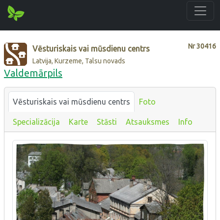
Nr
30416
Vēsturiskais vai mūsdienu centrs
Latvija, Kurzeme, Talsu novads
Valdemārpils
Vēsturiskais vai mūsdienu centrs
Foto
Specializācija
Karte
Stāsti
Atsauksmes
Info