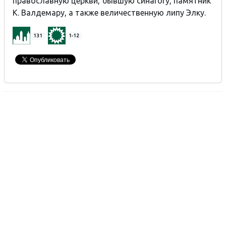
православную церкви, бывшую синагогу, памятник
К. Валдемару, а также величественную липу Элку.
131
1-12