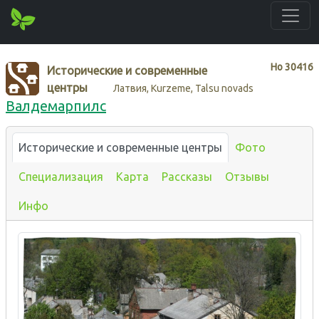
Нo
30416
Исторические и современные
центры
Латвия, Kurzeme, Talsu novads
Валдемарпилс
Исторические и современные центры
Фото
Специализация
Карта
Рассказы
Отзывы
Инфо