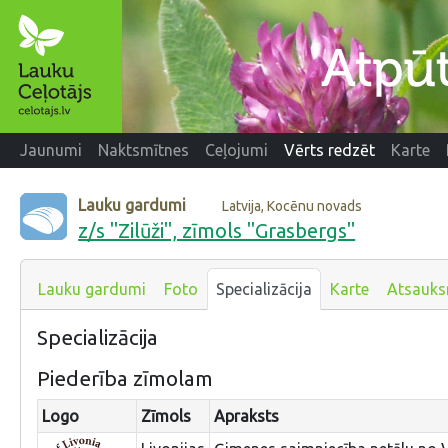
Jaunumi
Naktsmītnes
Ceļojumi
Vērts redzēt
Karte
Lauku gardumi
Latvija, Kocēnu novads
z/s "Zilūži", zīmols "Grasbergs"
Lauku gardumi
Foto
Specializācija
Karte
Atsauk
Specializācija
Piederība zīmolam
Logo
Zīmols
Apraksts