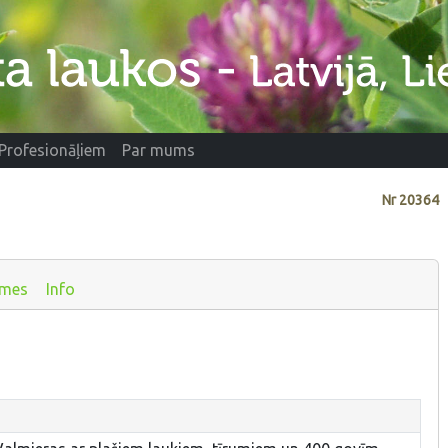
Profesionāļiem
Par mums
Nr
20364
smes
Info