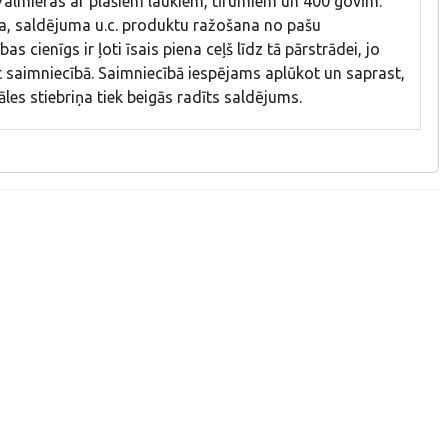
almieras ar plašiem laukiem, tīrumiem un 400 govīm.
ra, saldējuma u.c. produktu ražošana no pašu
s cienīgs ir ļoti īsais piena ceļš līdz tā pārstrādei, jo
 saimniecībā. Saimniecībā iespējams aplūkot un saprast,
es stiebriņa tiek beigās radīts saldējums.