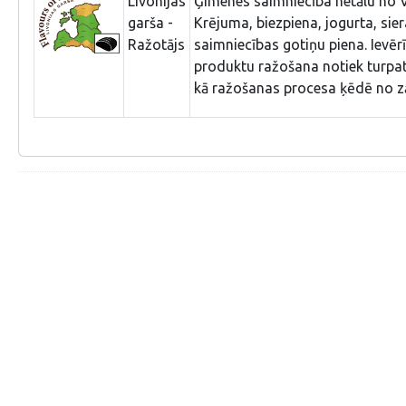
Livonijas
Ģimenes saimniecība netālu no V
garša -
Krējuma, biezpiena, jogurta, sie
Ražotājs
saimniecības gotiņu piena. Ievērība
produktu ražošana notiek turpat
kā ražošanas procesa ķēdē no zāl