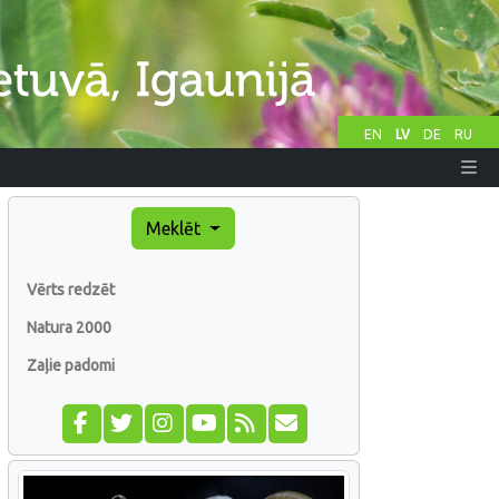
EN
LV
DE
RU
Meklēt
Vērts redzēt
Natura 2000
Zaļie padomi