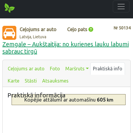
Nr
50134
Ceļojums ar auto
Ceļo pats
Latvija, Lietuva
Zemgale – Aukštaitija: no kurienes lauku labumi
sabrauc tirgū
Ceļojums ar auto
Foto
Maršruts
Praktiskā info
Karte
Stāsti
Atsauksmes
Praktiskā informācija
Kopējie attālumi
ar automašīnu
605
km
Tips
Apraksts
Vēsturiskā
mantojuma
agrotūrisms