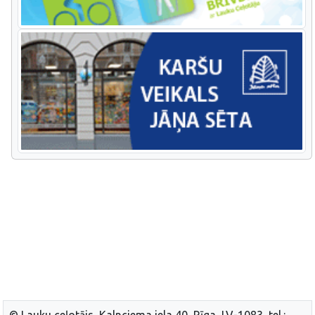
© Lauku ceļotājs, Kalnciema iela 40, Rīga, LV-1083, tel.: