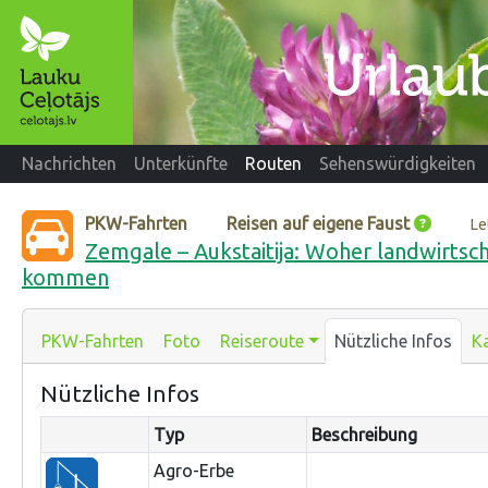
Nachrichten
Unterkünfte
Routen
Sehenswürdigkeiten
PKW-Fahrten
Reisen auf eigene Faust
Le
Zemgale – Aukstaitija: Woher landwirtsc
kommen
PKW-Fahrten
Foto
Reiseroute
Nützliche Infos
K
Nützliche Infos
Typ
Beschreibung
Agro-Erbe