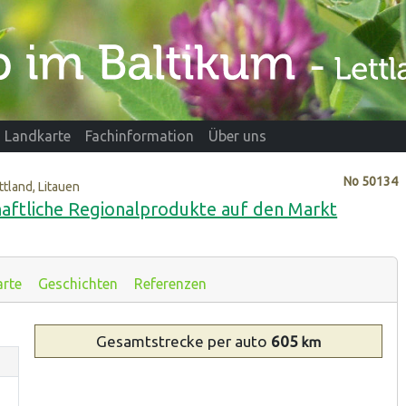
Landkarte
Fachinformation
Über uns
No
50134
ttland, Litauen
haftliche Regionalprodukte auf den Markt
arte
Geschichten
Referenzen
Gesamtstrecke
per auto
605
km