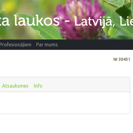
Profesionāļiem
Par mums
Nr
30431
Atsauksmes
Info