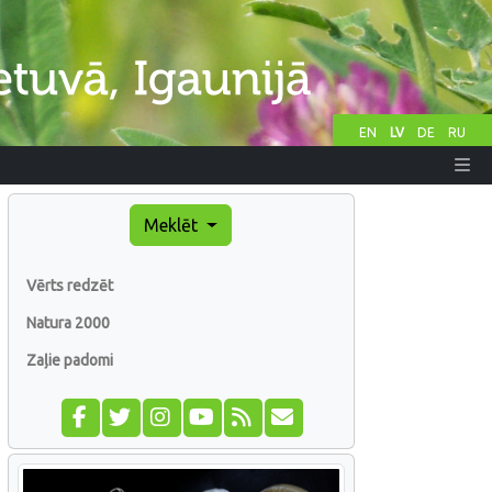
EN
LV
DE
RU
Meklēt
Vērts redzēt
Natura 2000
Zaļie padomi