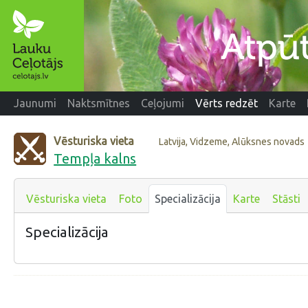
Jaunumi
Naktsmītnes
Ceļojumi
Vērts redzēt
Karte
Vēsturiska vieta
Latvija, Vidzeme, Alūksnes novads
Tempļa kalns
Vēsturiska vieta
Foto
Specializācija
Karte
Stāsti
Specializācija