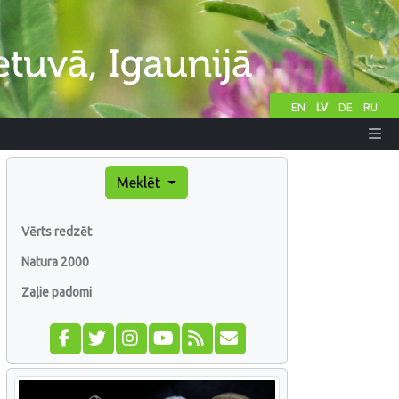
EN
LV
DE
RU
Meklēt
Vērts redzēt
Natura 2000
Zaļie padomi