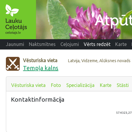
Jaunumi
Naktsmītnes
Ceļojumi
Vērts redzēt
Karte
Vēsturiska vieta
Latvija, Vidzeme, Alūksnes novads
Tempļa kalns
Vēsturiska vieta
Foto
Specializācija
Karte
Stāsti
Kontaktinformācija
57.4323,27