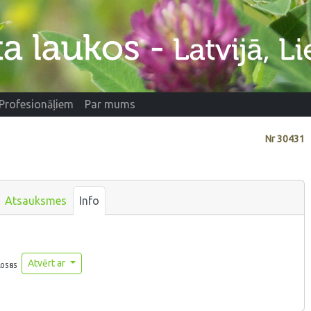
Profesionāļiem
Par mums
Nr
30431
Atsauksmes
Info
Atvērt ar
.0585