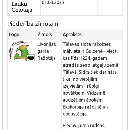
01.03.2023
Piederība zīmolam
Logo
Zīmols
Apraksts
Livonijas
Tālavas sidra ražotnes
garša -
mājvieta ir Gulbenē - vietā,
Ražotājs
kas līdz 1224. gadam
atradās seno latgaļu zemē
Tālavā. Sidrs tiek darināts
tikai no vietējām
izejvielām - rūpīgi
novāktiem, Vidzemē
audzētiem āboliem.
Ekskursija ražotnē un
degustācija.
Piedāvājumā rudens,