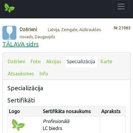
Nr
21063
Dzērieni
Latvija, Zemgale, Aizkraukles
novads, Daugavpils
TĀLAVA sidrs
Dzērieni
Foto
Akcijas
Specializācija
Karte
Atsauksmes
Info
Specializācija
Sertifikāti
Logo
Sertifikāta nosaukums
Apraksts
Profesionālā
LC biedrs