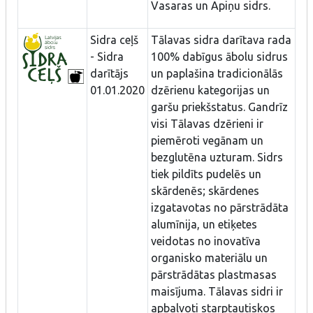
Vasaras un Apiņu sidrs.
Sidra ceļš
Tālavas sidra darītava rada
- Sidra
100% dabīgus ābolu sidrus
darītājs
un paplašina tradicionālās
01.01.2020
dzērienu kategorijas un
garšu priekšstatus. Gandrīz
visi Tālavas dzērieni ir
piemēroti vegānam un
bezglutēna uzturam. Sidrs
tiek pildīts pudelēs un
skārdenēs; skārdenes
izgatavotas no pārstrādāta
alumīnija, un etiķetes
veidotas no inovatīva
organisko materiālu un
pārstrādātas plastmasas
maisījuma. Tālavas sidri ir
apbalvoti starptautiskos