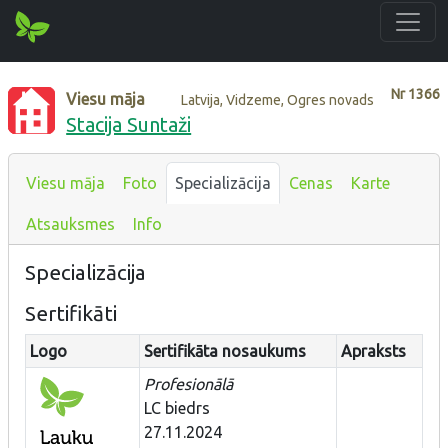
Nr
1366
Viesu māja
Latvija, Vidzeme, Ogres novads
Stacija Suntaži
Viesu māja
Foto
Specializācija
Cenas
Karte
Atsauksmes
Info
Specializācija
Sertifikāti
Logo
Sertifikāta nosaukums
Apraksts
Profesionālā
LC biedrs
27.11.2024