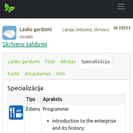
Nr
20333
Lauku gardumi
Latvija, Vidzeme, Skrīveru
novads
Skrīveru saldumi
Lauku gardumi
Foto
Akcijas
Specializācija
Karte
Atsauksmes
Info
Specializācija
Tips
Apraksts
Ēdiens
Programme:
introduction to the enterprise
and its history;