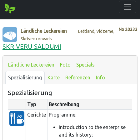
No
20333
Ländliche Leckereien
Lettland, Vidzeme,
Skrīveru novads
SKRIVERU SALDUMI
Ländliche Leckereien
Foto
Specials
Spezialisierung
Karte
Referenzen
Info
Spezialisierung
Typ
Beschreibung
Gerichte
Programme:
introduction to the enterprise
and its history;