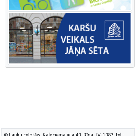
© Lauku ceļotājs, Kalnciema iela 40, Rīga, LV-1083, tel.: