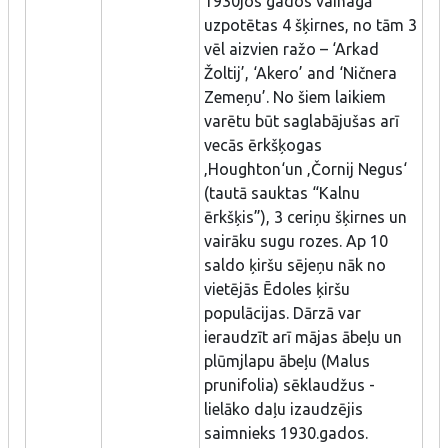
1930jos gados vainagā
uzpotētas 4 šķirnes, no tām 3
vēl aizvien ražo – ‘Arkad
Žoltij’, ‘Akero’ and ‘Ničnera
Zemeņu’. No šiem laikiem
varētu būt saglabājušas arī
vecās ērkšķogas
‚Houghton‘un ‚Čornij Negus‘
(tautā sauktas “Kalnu
ērkšķis”), 3 ceriņu šķirnes un
vairāku sugu rozes. Ap 10
saldo ķiršu sējeņu nāk no
vietējās Ēdoles ķiršu
populācijas. Dārzā var
ieraudzīt arī mājas ābeļu un
plūmjlapu ābeļu (Malus
prunifolia) sēklaudžus -
lielāko daļu izaudzējis
saimnieks 1930.gados.