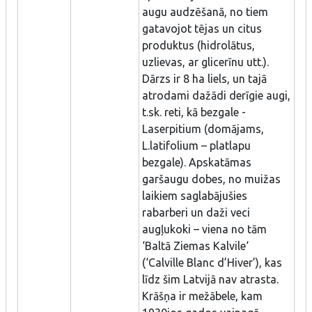
augu audzēšanā, no tiem
gatavojot tējas un citus
produktus (hidrolātus,
uzlievas, ar glicerīnu utt.).
Dārzs ir 8 ha liels, un tajā
atrodami dažādi derīgie augi,
t.sk. reti, kā bezgale -
Laserpitium (domājams,
L.latifolium – platlapu
bezgale). Apskatāmas
garšaugu dobes, no muižas
laikiem saglabājušies
rabarberi un daži veci
augļukoki – viena no tām
‘Baltā Ziemas Kalvile‘
(‘Calville Blanc d’Hiver’), kas
līdz šim Latvijā nav atrasta.
Krāšņa ir mežābele, kam