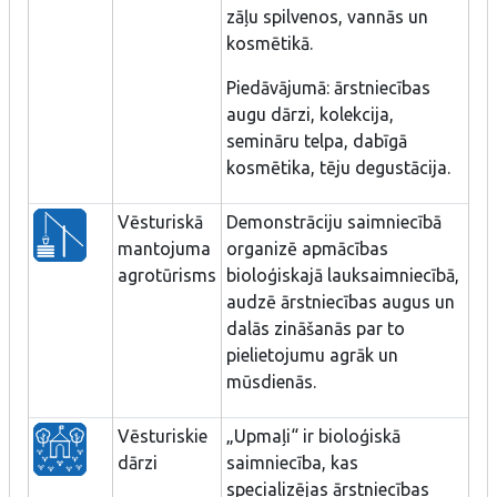
zāļu spilvenos, vannās un
kosmētikā.
Piedāvājumā: ārstniecības
augu dārzi, kolekcija,
semināru telpa, dabīgā
kosmētika, tēju degustācija.
Vēsturiskā
Demonstrāciju saimniecībā
mantojuma
organizē apmācības
agrotūrisms
bioloģiskajā lauksaimniecībā,
audzē ārstniecības augus un
dalās zināšanās par to
pielietojumu agrāk un
mūsdienās.
Vēsturiskie
„Upmaļi“ ir bioloģiskā
dārzi
saimniecība, kas
specializējas ārstniecības