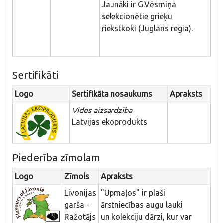
Jaunāki ir G.Vēsmiņa
selekcionētie grieķu
riekstkoki (Juglans regia).
Sertifikāti
Logo
Sertifikāta nosaukums
Apraksts
Vides aizsardzība
Latvijas ekoprodukts
Piederība zīmolam
Logo
Zīmols
Apraksts
Livonijas
"Upmaļos" ir plaši
garša -
ārstniecības augu lauki
Ražotājs
un kolekciju dārzi, kur var