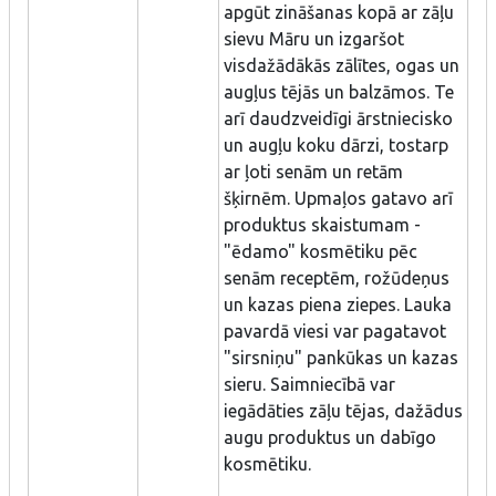
apgūt zināšanas kopā ar zāļu
sievu Māru un izgaršot
visdažādākās zālītes, ogas un
augļus tējās un balzāmos. Te
arī daudzveidīgi ārstniecisko
un augļu koku dārzi, tostarp
ar ļoti senām un retām
šķirnēm. Upmaļos gatavo arī
produktus skaistumam -
"ēdamo" kosmētiku pēc
senām receptēm, rožūdeņus
un kazas piena ziepes. Lauka
pavardā viesi var pagatavot
"sirsniņu" pankūkas un kazas
sieru. Saimniecībā var
iegādāties zāļu tējas, dažādus
augu produktus un dabīgo
kosmētiku.