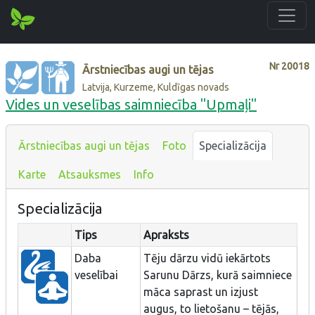
Nr
20018
Ārstniecības augi un tējas
Latvija, Kurzeme, Kuldīgas novads
Vides un veselības saimniecība "Upmaļi"
Ārstniecības augi un tējas
Foto
Specializācija
Karte
Atsauksmes
Info
Specializācija
Tips
Apraksts
Daba
Tēju dārzu vidū iekārtots
veselībai
Sarunu Dārzs, kurā saimniece
māca saprast un izjust
augus, to lietošanu – tējās,