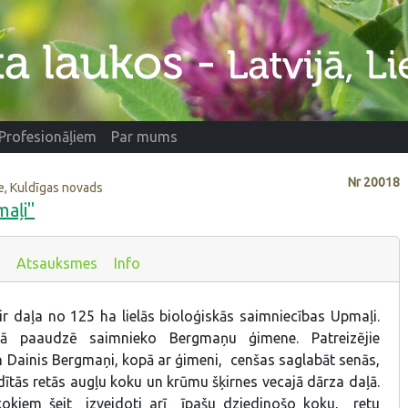
Profesionāļiem
Par mums
Nr
20018
e, Kuldīgas novads
maļi"
Atsauksmes
Info
ir daļa no 125 ha lielās bioloģiskās saimniecības Upmaļi.
ajā paaudzē saimnieko Bergmaņu ģimene. Patreizējie
 Dainis Bergmaņi, kopā ar ģimeni, cenšas saglabāt senās,
ītās retās augļu koku un krūmu šķirnes vecajā dārza daļā.
kokiem šeit izveidoti arī īpašu dziedinošo koku, retu