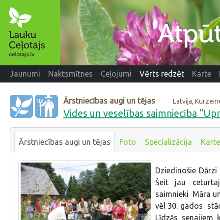
Jaunumi
Naktsmītnes
Ceļojumi
Vērts redzēt
Karte
Ārstniecības augi un tējas
Latvija, Kurzem
Vides un veselības saimniecība "Up
Ārstniecības augi un tējas
Foto
Specializācija
Karte
Dziedinošie Dārzi 
Šeit jau ceturt
saimnieki Māra un
vēl 30. gados stād
Līdzās senajiem 