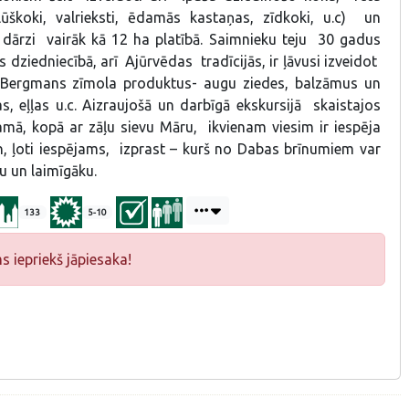
škoki, valrieksti, ēdamās kastaņas, zīdkoki, u.c) un
 dārzi vairāk kā 12 ha platībā. Saimnieku teju 30 gadus
s dziedniecībā, arī Ajūrvēdas tradīcijās, ir ļāvusi izveidot
Bergmans zīmola produktus- augu ziedes, balzāmus un
s, eļļas u.c. Aizraujošā un darbīgā ekskursijā skaistajos
mā, kopā ar zāļu sievu Māru, ikvienam viesim ir iespēja
n, ļoti iespējams, izprast – kurš no Dabas brīnumiem var
u un laimīgāku.
133
5-10
iepriekš jāpiesaka!