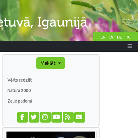
EN
LV
DE
RU
Meklēt
Vērts redzēt
Natura 2000
Zaļie padomi