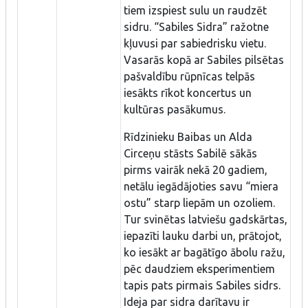
tiem izspiest sulu un raudzēt
sidru. “Sabiles Sidra” ražotne
kļuvusi par sabiedrisku vietu.
Vasarās kopā ar Sabiles pilsētas
pašvaldību rūpnīcas telpās
iesākts rīkot koncertus un
kultūras pasākumus.
Rīdzinieku Baibas un Alda
Circeņu stāsts Sabilē sākās
pirms vairāk nekā 20 gadiem,
netālu iegādājoties savu “miera
ostu” starp liepām un ozoliem.
Tur svinētas latviešu gadskārtas,
iepazīti lauku darbi un, prātojot,
ko iesākt ar bagātīgo ābolu ražu,
pēc daudziem eksperimentiem
tapis pats pirmais Sabiles sidrs.
Ideja par sidra darītavu ir