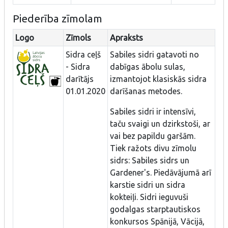
Piederība zīmolam
Logo
Zīmols
Apraksts
Sidra ceļš
Sabiles sidri gatavoti no
- Sidra
dabīgas ābolu sulas,
darītājs
izmantojot klasiskās sidra
01.01.2020
darīšanas metodes.
Sabiles sidri ir intensīvi,
taču svaigi un dzirkstoši, ar
vai bez papildu garšām.
Tiek ražots divu zīmolu
sidrs: Sabiles sidrs un
Gardener's. Piedāvājumā arī
karstie sidri un sidra
kokteiļi. Sidri ieguvuši
godalgas starptautiskos
konkursos Spānijā, Vācijā,