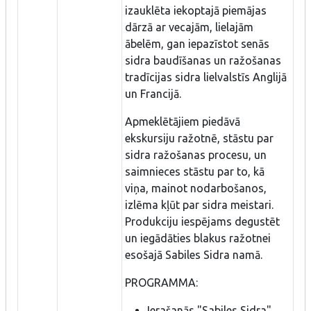
izauklēta iekoptajā piemājas
dārzā ar vecajām, lielajām
ābelēm, gan iepazīstot senās
sidra baudīšanas un ražošanas
tradīcijas sidra lielvalstīs Anglijā
un Francijā.
Apmeklētājiem piedāvā
ekskursiju ražotnē, stāstu par
sidra ražošanas procesu, un
saimnieces stāstu par to, kā
viņa, mainot nodarbošanos,
izlēma kļūt par sidra meistari.
Produkciju iespējams degustēt
un iegādāties blakus ražotnei
esošajā Sabiles Sidra namā.
PROGRAMMA:
Ierašanās "Sabiles Sidra"