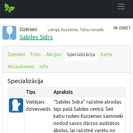
Nr
20827
Dzērieni
Latvija, Kurzeme, Talsu novads
Sabiles Sidrs
Dzērieni
Foto
Akcijas
Specializācija
Karte
Atsauksmes
Info
Specializācija
Tips
Apraksts
Vietējais
“Sabiles Sidra” ražotne atrodas
dzīvesveids
teju pašā Sabiles centrā. Šeit
katru rudeni Kurzemes saimnieki
nodod savos dārzos audzētos
ābolus, lai ražotnē varētu no