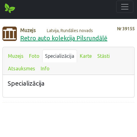
Nr
39155
Muzejs
Latvija, Rundāles novads
Retro auto kolekcija Pilsrundālē
Muzejs
Foto
Specializācija
Karte
Stāsti
Atsauksmes
Info
Specializācija