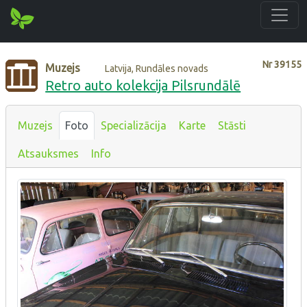
Nr
39155
Muzejs
Latvija, Rundāles novads
Retro auto kolekcija Pilsrundālē
Muzejs
Foto
Specializācija
Karte
Stāsti
Atsauksmes
Info