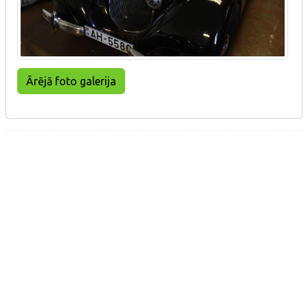
Ārējā foto galerija