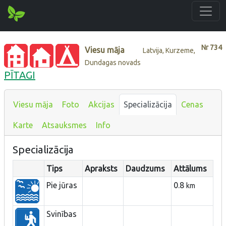
Nr
734
Viesu māja
Latvija, Kurzeme,
Dundagas novads
PĪTAGI
Viesu māja
Foto
Akcijas
Specializācija
Cenas
Karte
Atsauksmes
Info
Specializācija
Tips
Apraksts
Daudzums
Attālums
Pie jūras
0.8
km
Svinības