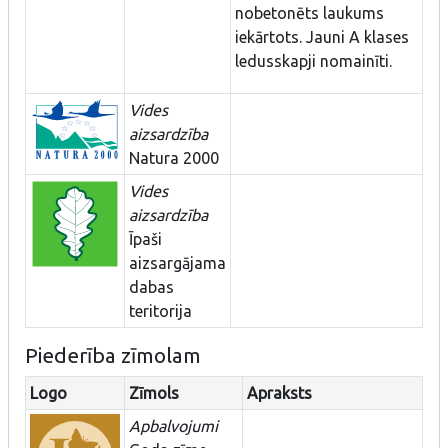
nobetonēts laukums
iekārtots. Jauni A klases
ledusskapji nomainīti.
Vides
aizsardzība
Natura 2000
Vides
aizsardzība
Īpaši
aizsargājama
dabas
teritorija
Piederība zīmolam
Logo
Zīmols
Apraksts
Apbalvojumi