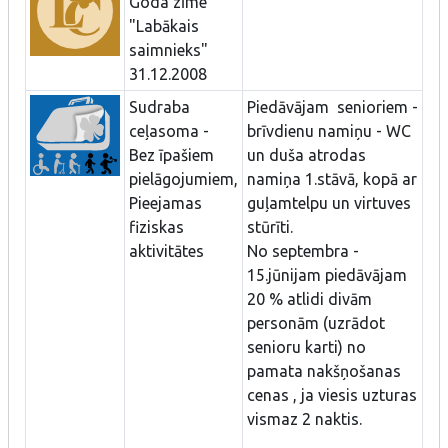
Goda zīme
"Labākais
saimnieks"
31.12.2008
Sudraba
Piedāvājam senioriem -
ceļasoma -
brīvdienu namiņu - WC
Bez īpašiem
un duša atrodas
pielāgojumiem,
namiņa 1.stāvā, kopā ar
Pieejamas
guļamtelpu un virtuves
fiziskas
stūrīti.
aktivitātes
No septembra -
15.jūnijam piedāvājam
20 % atlidi divām
personām (uzrādot
senioru karti) no
pamata nakšņošanas
cenas , ja viesis uzturas
vismaz 2 naktis.