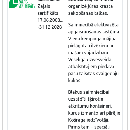
Zaļais
organizē jūras krasta
sertifikāts
sakopšanas talkas.
17.06.2008...
Saimniecībā efektivizēta
-31.12.2028
apgaismošanas sistēma.
Viena kempinga mājiņa
pielāgota cilvēkiem ar
īpašām vajadzībām.
Veselīga dzīvesveida
atbalstītājiem piedāvā
pašu taisītas svaigēdāju
kūkas.
Blakus saimniecībai
uzstādīti šķirotie
atkritumu konteineri,
kurus izmanto arī pārējie
Košraga iedzīvotāji.
Pirms tam – speciāli