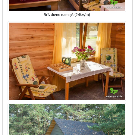
Brīvdienu namiņš (24kv/m)