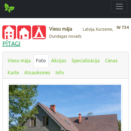
Nr
734
Viesu māja
Latvija, Kurzeme,
Dundagas novads
PĪTAGI
Viesu māja
Foto
Akcijas
Specializācija
Cenas
Karte
Atsauksmes
Info