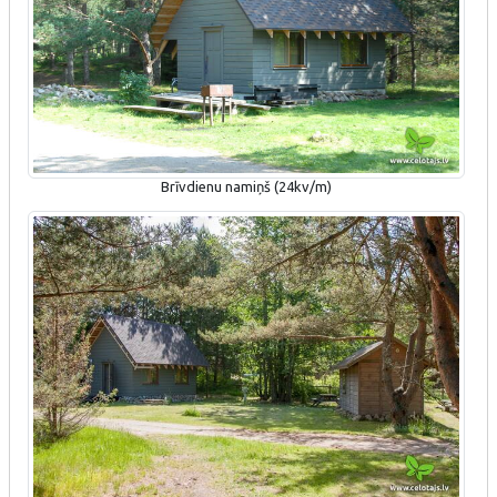
Brīvdienu namiņš (24kv/m)