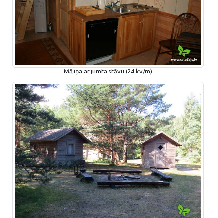
Mājiņa ar jumta stāvu (24 kv/m)