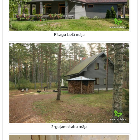
Pītagu Lielā māja
2-guļamistabu māja