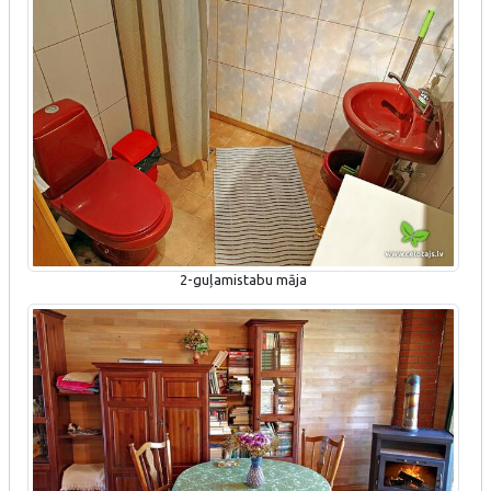
2-guļamistabu māja