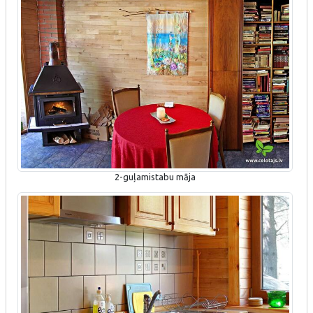
2-guļamistabu māja