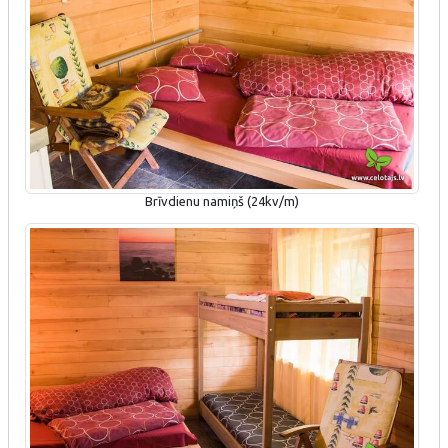
Brīvdienu namiņš (24kv/m)