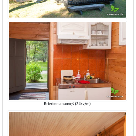
Brīvdienu namiņš (24kv/m)