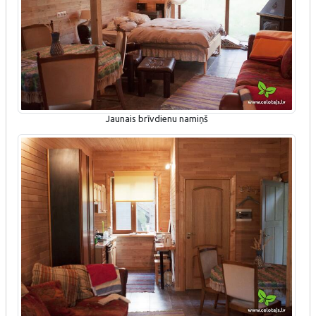
Jaunais brīvdienu namiņš