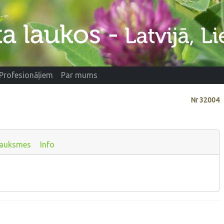
Profesionāļiem
Par mums
Nr
32004
auksmes
Info