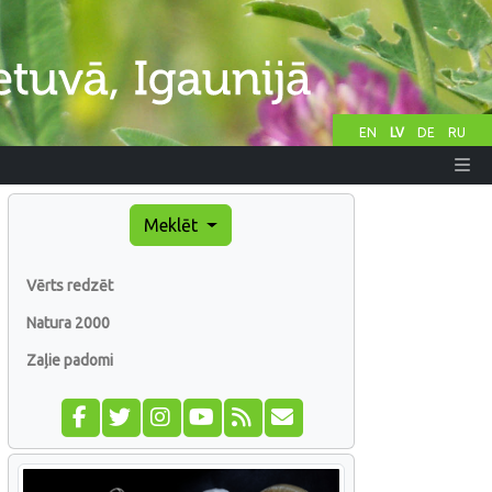
EN
LV
DE
RU
Meklēt
Vērts redzēt
Natura 2000
Zaļie padomi