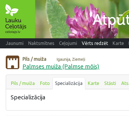
Jaunumi
Naktsmītnes
Ceļojumi
Vērts redzēt
Karte
Pils / muiža
Igaunija, Ziemeļi
Palmses muiža (Palmse mõis)
Pils / muiža
Foto
Specializācija
Karte
Stāsti
Ats
Specializācija