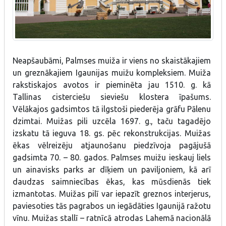
Neapšaubāmi, Palmses muiža ir viens no skaistākajiem
un greznākajiem Igaunijas muižu kompleksiem. Muiža
rakstiskajos avotos ir pieminēta jau 1510. g. kā
Tallinas cisterciešu sieviešu klostera īpašums.
Vēlākajos gadsimtos tā ilgstoši piederēja grāfu Pālenu
dzimtai. Muižas pili uzcēla 1697. g., taču tagadējo
izskatu tā ieguva 18. gs. pēc rekonstrukcijas. Muižas
ēkas vēlreizēju atjaunošanu piedzīvoja pagājušā
gadsimta 70. – 80. gados. Palmses muižu ieskauj liels
un ainavisks parks ar dīķiem un paviljoniem, kā arī
daudzas saimniecības ēkas, kas mūsdienās tiek
izmantotas. Muižas pilī var iepazīt greznos interjerus,
paviesoties tās pagrabos un iegādāties Igaunijā ražotu
vīnu. Muižas stallī – ratnīcā atrodas Lahemā nacionālā