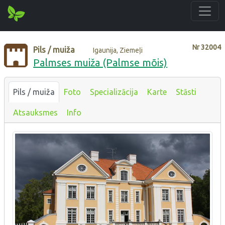
Nr
32004
Pils / muiža
Igaunija, Ziemeļi
Palmses muiža (Palmse mõis)
Pils / muiža
Foto
Specializācija
Karte
Stāsti
Atsauksmes
Info