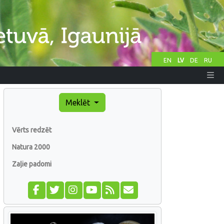
EN
LV
DE
RU
Meklēt
Vērts redzēt
Natura 2000
Zaļie padomi