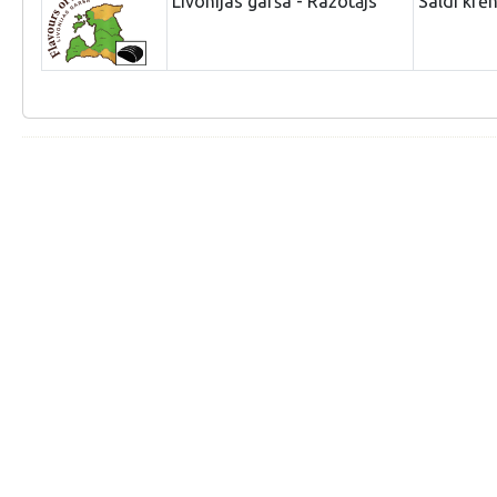
Livonijas garša - Ražotājs
Saldi krēm