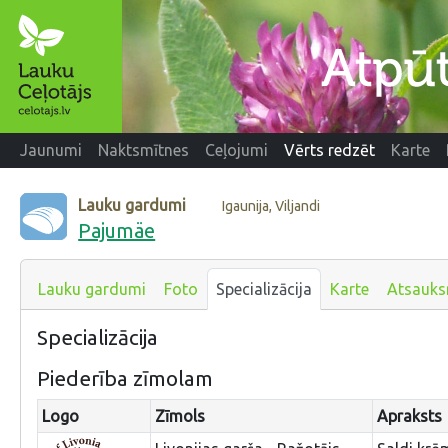
Jaunumi
Naktsmītnes
Ceļojumi
Vērts redzēt
Karte
Lauku gardumi
Igaunija, Viljandi
Pajumäe
Lauku gardumi
Foto
Specializācija
Karte
Atsauk
Specializācija
Piederība zīmolam
Logo
Zīmols
Apraksts