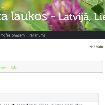
Profesionāļiem
Par mums
Nr
22068
smes
Info