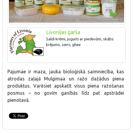
Livonijas garša
Saldi krēmi, jogurti ar piedevām, skābs
krējums, siers, ghee
Pajumäe ir maza, jauka bioloģiskā saimniecība, kas
atrodas zaļajā Mulgimaa un ražo dažādus piena
produktus. Varēsiet apskatīt visus piena ražošanas
posmus – no govīm ganībās līdz pat apstrādei
pienotavā.