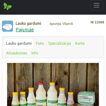
Nr
22068
Lauku gardumi
Igaunija, Viljandi
Pajumäe
Lauku gardumi
Foto
Specializācija
Karte
Atsauksmes
Info