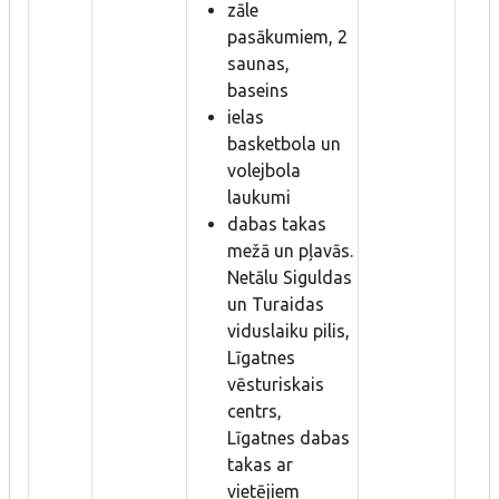
zāle
pasākumiem, 2
saunas,
baseins
ielas
basketbola un
volejbola
laukumi
dabas takas
mežā un pļavās.
Netālu Siguldas
un Turaidas
viduslaiku pilis,
Līgatnes
vēsturiskais
centrs,
Līgatnes dabas
takas ar
vietējiem