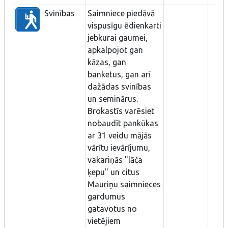
Svinības
Saimniece piedāvā
vispusīgu ēdienkarti
jebkurai gaumei,
apkalpojot gan
kāzas, gan
banketus, gan arī
dažādas svinības
un seminārus.
Brokastīs varēsiet
nobaudīt pankūkas
ar 31 veidu mājās
vārītu ievārījumu,
vakariņās "lāča
ķepu" un citus
Mauriņu saimnieces
gardumus
gatavotus no
vietējiem