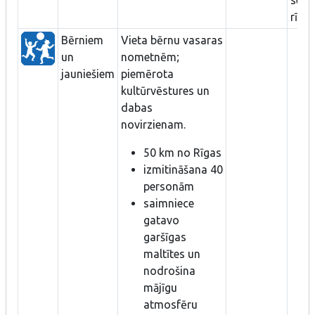
rīkot
Bērniem
Vieta bērnu vasaras
un
nometnēm;
jauniešiem
piemērota
kultūrvēstures un
dabas
novirzienam.
50 km no Rīgas
izmitināšana 40
personām
saimniece
gatavo
garšīgas
maltītes un
nodrošina
mājīgu
atmosfēru