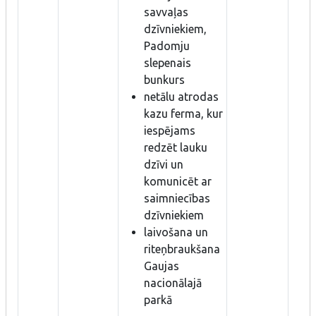
savvaļas
dzīvniekiem,
Padomju
slepenais
bunkurs
netālu atrodas
kazu ferma, kur
iespējams
redzēt lauku
dzīvi un
komunicēt ar
saimniecības
dzīvniekiem
laivošana un
riteņbraukšana
Gaujas
nacionālajā
parkā