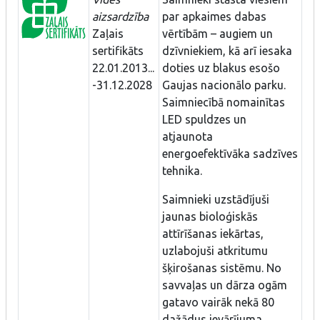
aizsardzība
par apkaimes dabas
Zaļais
vērtībām – augiem un
sertifikāts
dzīvniekiem, kā arī iesaka
22.01.2013...
doties uz blakus esošo
-31.12.2028
Gaujas nacionālo parku.
Saimniecībā nomainītas
LED spuldzes un
atjaunota
energoefektīvāka sadzīves
tehnika.
Saimnieki uzstādījuši
jaunas bioloģiskās
attīrīšanas iekārtas,
uzlabojuši atkritumu
šķirošanas sistēmu. No
savvaļas un dārza ogām
gatavo vairāk nekā 80
dažādus ievārījuma