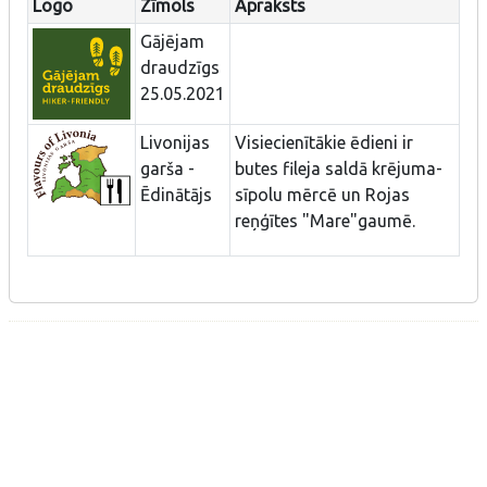
Logo
Zīmols
Apraksts
Gājējam
draudzīgs
25.05.2021
Livonijas
Visiecienītākie ēdieni ir
garša -
butes fileja saldā krējuma-
Ēdinātājs
sīpolu mērcē un Rojas
reņģītes "Mare"gaumē.