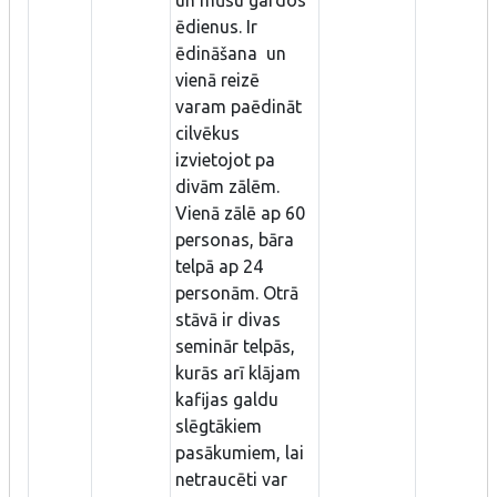
ēdienus. Ir
ēdināšana un
vienā reizē
varam paēdināt
cilvēkus
izvietojot pa
divām zālēm.
Vienā zālē ap 60
personas, bāra
telpā ap 24
personām. Otrā
stāvā ir divas
seminār telpās,
kurās arī klājam
kafijas galdu
slēgtākiem
pasākumiem, lai
netraucēti var