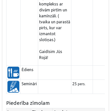
komplekss ar
divām pirtīm un
kamīnzāli. (
tvaika un parastā
pirts, kur var
izmantot
slotiņas.)
Gaidīsim Jūs
Rojā!
Ēdiens
Semināri
25
pers.
Piederība zīmolam