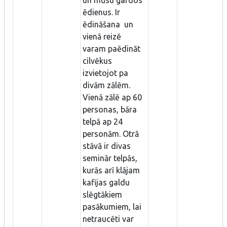
ēdienus. Ir
ēdināšana un
vienā reizē
varam paēdināt
cilvēkus
izvietojot pa
divām zālēm.
Vienā zālē ap 60
personas, bāra
telpā ap 24
personām. Otrā
stāvā ir divas
seminār telpās,
kurās arī klājam
kafijas galdu
slēgtākiem
pasākumiem, lai
netraucēti var