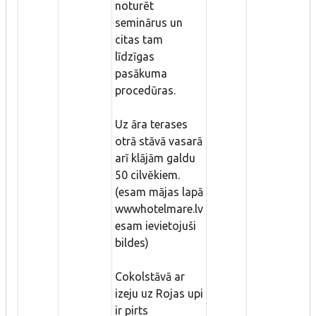
noturēt
seminārus un
citas tam
līdzīgas
pasākuma
procedūras.
Uz āra terases
otrā stāvā vasarā
arī klājām galdu
50 cilvēkiem.
(esam mājas lapā
wwwhotelmare.lv
esam ievietojuši
bildes)
Cokolstāvā ar
izeju uz Rojas upi
ir pirts