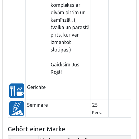
komplekss ar
divām pirtīm un
kamīnzāli. (
tvaika un parastā
pirts, kur var
izmantot
slotiņas.)
Gaidīsim Jūs
Rojā!
Gerichte
Seminare
25
Pers.
Gehört einer Marke