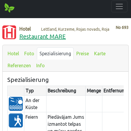
No
693
Hotel
Lettland, Kurzeme, Rojas novads, Roja
Restaurant MARE
Hotel
Foto
Spezialisierung
Preise
Karte
Referenzen
Info
Spezialisierung
Typ
Beschreibung
Menge
Entfernung
An der
Küste
Feiern
Piedāvājam Jums
izmantot telpas
un mūsu gardos