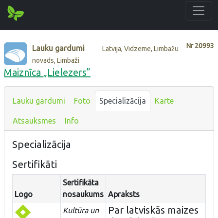
Nr
20993
Lauku gardumi
Latvija, Vidzeme, Limbažu
novads, Limbaži
Maiznīca „Lielezers”
Lauku gardumi
Foto
Specializācija
Karte
Atsauksmes
Info
Specializācija
Sertifikāti
Sertifikāta
Logo
nosaukums
Apraksts
Par latviskās maizes
Kultūra un