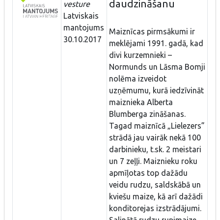
daudzināšanu
vesture
Latviskais
mantojums
Maiznīcas pirmsākumi ir
30.10.2017
meklējami 1991. gadā, kad
divi kurzemnieki –
Normunds un Lāsma Bomji
nolēma izveidot
uzņēmumu, kurā iedzīvināt
maiznieka Alberta
Blumberga zināšanas.
Tagad maiznīcā „Lielezers”
strādā jau vairāk nekā 100
darbinieku, t.sk. 2 meistari
un 7 zeļļi. Maiznieku roku
apmīļotas top dažādu
veidu rudzu, saldskābā un
kviešu maize, kā arī dažādi
konditorejas izstrādājumi.