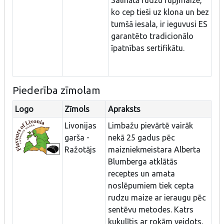
Salinātā rudzu rupjmaize,
ko cep tieši uz klona un bez
tumšā iesala, ir ieguvusi ES
garantēto tradicionālo
īpatnības sertifikātu.
Piederība zīmolam
Logo
Zīmols
Apraksts
Livonijas
Limbažu pievārtē vairāk
garša -
nekā 25 gadus pēc
Ražotājs
maizniekmeistara Alberta
Blumberga atklātās
receptes un amata
noslēpumiem tiek cepta
rudzu maize ar ieraugu pēc
sentēvu metodes. Katrs
kukulītis ar rokām veidots.