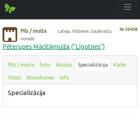
Nr
30458
Pils / muiža
Latvija, Vidzeme, Saulkrastu
novads
Pēterupes Mācītājmuiža ("Līgotnes")
Pils / muiža
Foto
Akcijas
Specializācija
Karte
Stāsti
Atsauksmes
Info
Specializācija