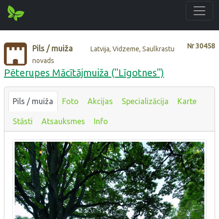
Nr
30458
Pils / muiža
Latvija, Vidzeme, Saulkrastu
novads
Pēterupes Mācītājmuiža ("Līgotnes")
Pils / muiža
Foto
Akcijas
Specializācija
Karte
Stāsti
Atsauksmes
Info