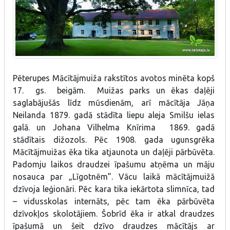
Pēterupes Mācītājmuiža rakstītos avotos minēta kopš
17. gs. beigām. Muižas parks un ēkas daļēji
saglabājušās līdz mūsdienām, arī mācītāja Jāņa
Neilanda 1879. gadā stādīta liepu aleja Smilšu ielas
galā. un Johana Vilhelma Knīrima 1869. gadā
stādītais dižozols. Pēc 1908. gada ugunsgrēka
Mācītājmuižas ēka tika atjaunota un daļēji pārbūvēta.
Padomju laikos draudzei īpašumu atņēma un māju
nosauca par „Līgotnēm”. Vācu laikā mācītājmuižā
dzīvoja leģionāri. Pēc kara tika iekārtota slimnīca, tad
– vidusskolas internāts, pēc tam ēka pārbūvēta
dzīvokļos skolotājiem. Šobrīd ēka ir atkal draudzes
īpašumā un šeit dzīvo draudzes mācītājs ar