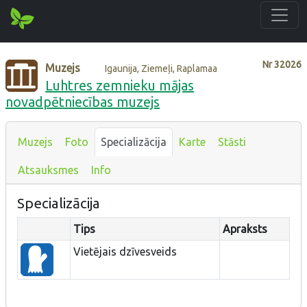
Nr
32026
Muzejs
Igaunija, Ziemeļi, Raplamaa
Luhtres zemnieku mājas
novadpētniecības muzejs
Muzejs
Foto
Specializācija
Karte
Stāsti
Atsauksmes
Info
Specializācija
Tips
Apraksts
Vietējais dzīvesveids