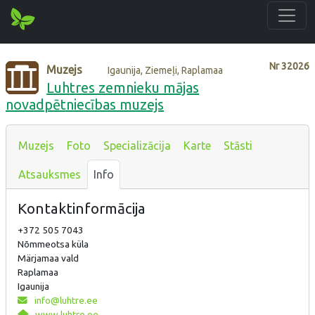
Nr
32026
Muzejs
Igaunija, Ziemeļi, Raplamaa
Luhtres zemnieku mājas
novadpētniecības muzejs
Muzejs
Foto
Specializācija
Karte
Stāsti
Atsauksmes
Info
Kontaktinformācija
+372 505 7043
Nõmmeotsa küla
Märjamaa vald
Raplamaa
Igaunija
info@luhtre.ee
www.luhtre.ee