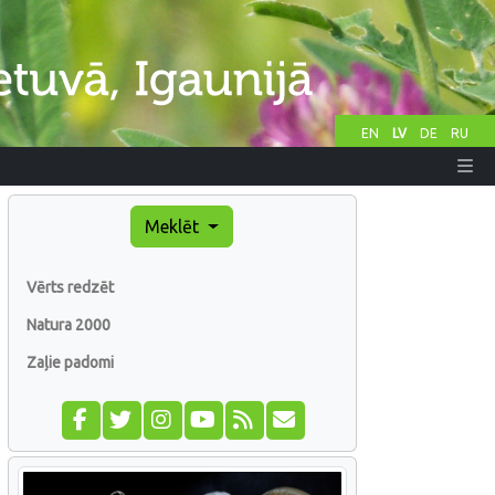
EN
LV
DE
RU
Meklēt
Vērts redzēt
Natura 2000
Zaļie padomi