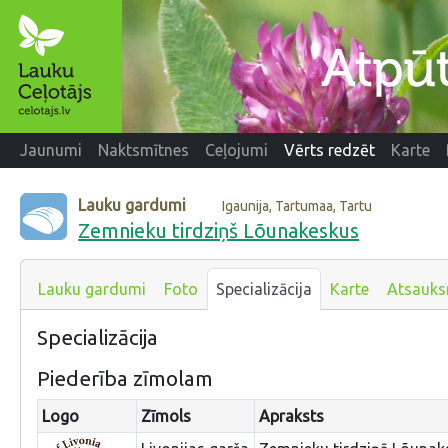
Jaunumi
Naktsmītnes
Ceļojumi
Vērts redzēt
Karte
Lauku gardumi
Igaunija, Tartumaa, Tartu
Zemnieku tirdziņš Lõunakeskus
Lauku gardumi
Foto
Specializācija
Karte
Atsauk
Specializācija
Piederība zīmolam
Logo
Zīmols
Apraksts