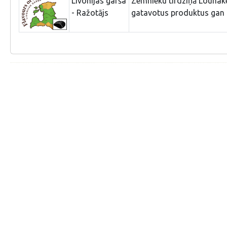
Livonijas garša
Zemnieku tirdziņā Lõunake
- Ražotājs
gatavotus produktus gan i