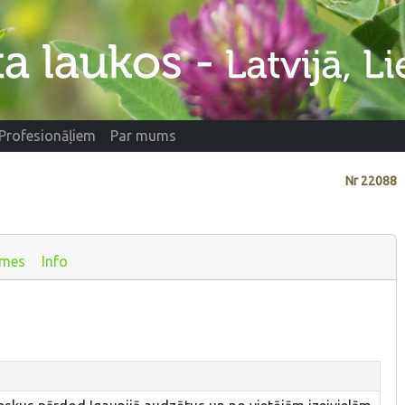
Profesionāļiem
Par mums
Nr
22088
smes
Info