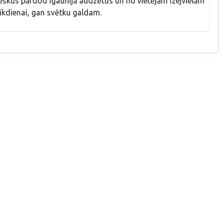
skus pārdod Igaunijā audzētus un no vietējām izejvielām
kdienai, gan svētku galdam.