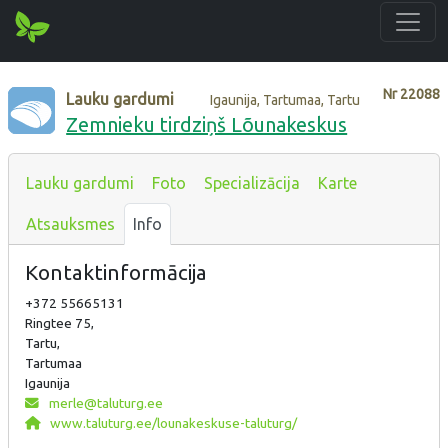
Nr
22088
Lauku gardumi
Igaunija, Tartumaa, Tartu
Zemnieku tirdziņš Lõunakeskus
Lauku gardumi
Foto
Specializācija
Karte
Atsauksmes
Info
Kontaktinformācija
+372 55665131
Ringtee 75,
Tartu,
Tartumaa
Igaunija
merle@taluturg.ee
www.taluturg.ee/lounakeskuse-taluturg/