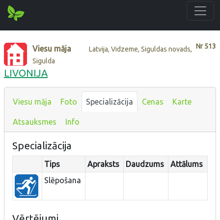
Nr
513
Viesu māja
Latvija, Vidzeme, Siguldas novads,
Sigulda
LIVONIJA
Viesu māja
Foto
Specializācija
Cenas
Karte
Atsauksmes
Info
Specializācija
Tips
Apraksts
Daudzums
Attālums
Slēpošana
Vērtējumi