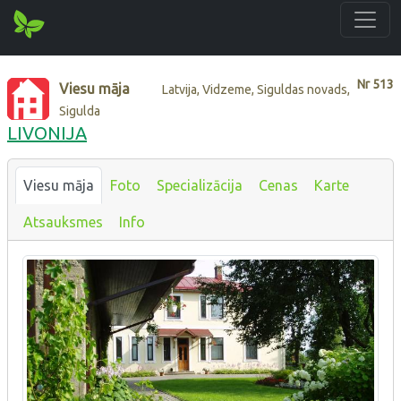
Nr
513
Viesu māja
Latvija, Vidzeme, Siguldas novads,
Sigulda
LIVONIJA
Viesu māja
Foto
Specializācija
Cenas
Karte
Atsauksmes
Info