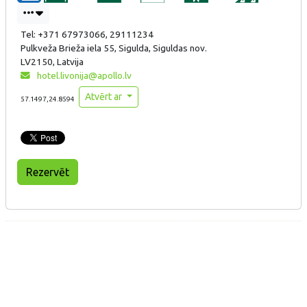
Tel: +371 67973066, 29111234
Pulkveža Brieža iela 55, Sigulda, Siguldas nov.
LV2150, Latvija
hotel.livonija@apollo.lv
Atvērt ar
57.1497,24.8594
Rezervēt