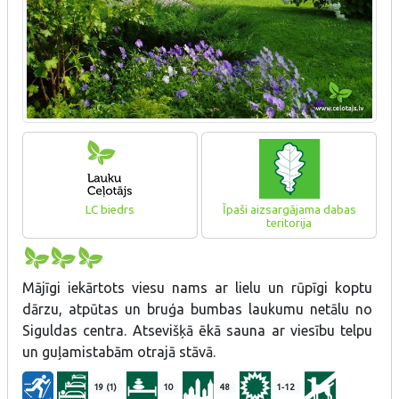
LC biedrs
Īpaši aizsargājama dabas
teritorija
Mājīgi iekārtots viesu nams ar lielu un rūpīgi koptu
dārzu, atpūtas un bruģa bumbas laukumu netālu no
Siguldas centra. Atsevišķā ēkā sauna ar viesību telpu
un guļamistabām otrajā stāvā.
19 (1)
10
48
1-12