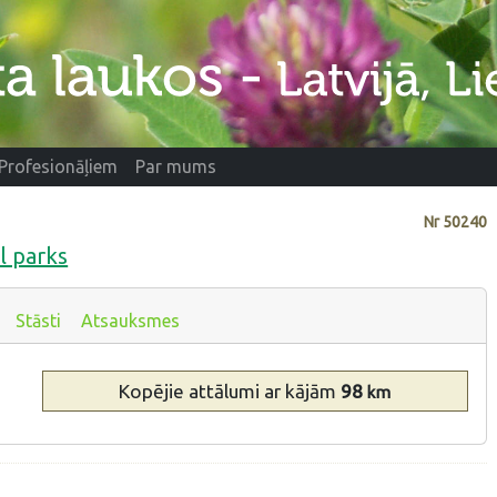
Profesionāļiem
Par mums
Nr
50240
l parks
Stāsti
Atsauksmes
Kopējie attālumi
ar kājām
98
km