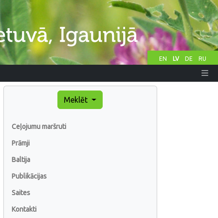
EN
LV
DE
RU
Meklēt
Ceļojumu maršruti
Prāmji
Baltija
Publikācijas
Saites
Kontakti