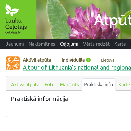
Jaunumi
Naktsmītnes
Ceļojumi
Vērts redzēt
Karte
Aktīvā atpūta
Individuāla
Lietuva
A tour of Lithuania’s national and regiona
Aktīvā atpūta
Foto
Maršruts
Praktiskā info
Karte
Praktiskā informācija