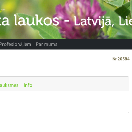
Profesionāļiem
Par mums
Nr
20584
sauksmes
Info