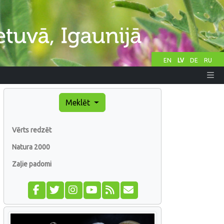
EN
LV
DE
RU
Meklēt
Vērts redzēt
Natura 2000
Zaļie padomi