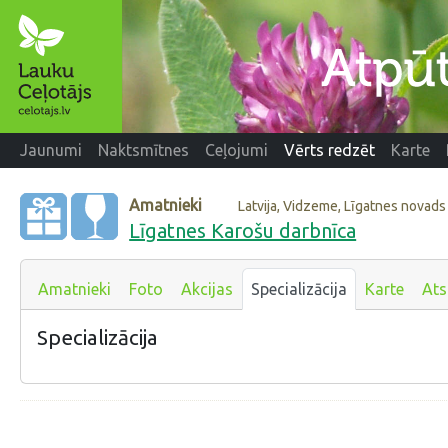
Jaunumi
Naktsmītnes
Ceļojumi
Vērts redzēt
Karte
Amatnieki
Latvija, Vidzeme, Līgatnes novads
Līgatnes Karošu darbnīca
Amatnieki
Foto
Akcijas
Specializācija
Karte
At
Specializācija