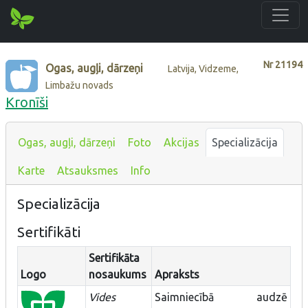
Nr
21194
Ogas, augļi, dārzeņi
Latvija, Vidzeme,
Limbažu novads
Kronīši
Ogas, augļi, dārzeņi
Foto
Akcijas
Specializācija
Karte
Atsauksmes
Info
Specializācija
Sertifikāti
Sertifikāta
Logo
nosaukums
Apraksts
Vides
Saimniecībā audzē