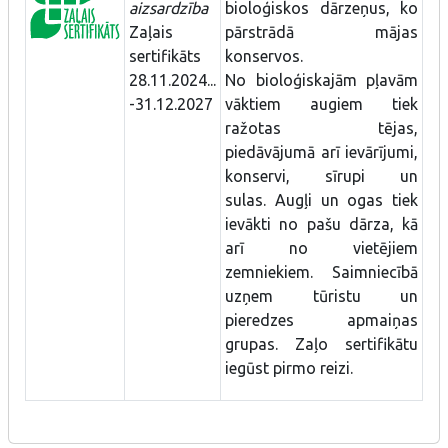
aizsardzība
bioloģiskos dārzeņus, ko
Zaļais
pārstrādā mājas
sertifikāts
konservos.
28.11.2024...
No bioloģiskajām pļavām
-31.12.2027
vāktiem augiem tiek
ražotas tējas,
piedāvājumā arī ievārījumi,
konservi, sīrupi un
sulas. Augļi un ogas tiek
ievākti no pašu dārza, kā
arī no vietējiem
zemniekiem. Saimniecībā
uzņem tūristu un
pieredzes apmaiņas
grupas. Zaļo sertifikātu
iegūst pirmo reizi.