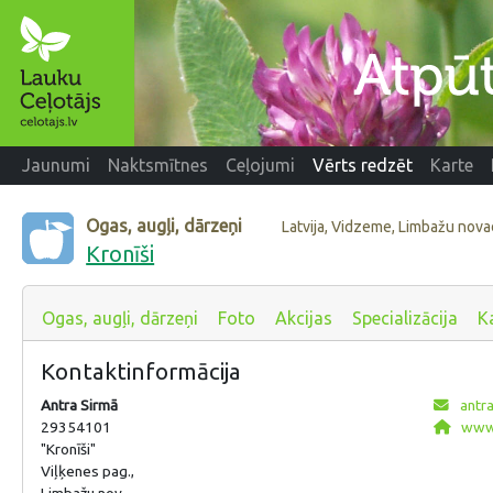
Jaunumi
Naktsmītnes
Ceļojumi
Vērts redzēt
Karte
Ogas, augļi, dārzeņi
Latvija, Vidzeme, Limbažu nov
Kronīši
Ogas, augļi, dārzeņi
Foto
Akcijas
Specializācija
K
Kontaktinformācija
Antra Sirmā
antr
29354101
www.
"Kronīši"
Viļķenes pag.,
Limbažu nov.,