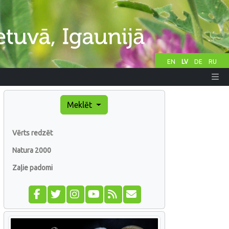
EN
LV
DE
RU
Meklēt
Vērts redzēt
Natura 2000
Zaļie padomi