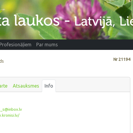
Profesionāļiem
Par mums
Nr
21194
ads
arte
Atsauksmes
Info
a_s@inbox.lv
kronisi.lv/